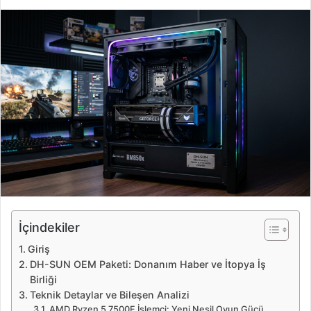
i
r
e
-
p
o
s
t
a
g
ö
n
d
e
İçindekiler
r
Giriş
m
DH-SUN OEM Paketi: Donanım Haber ve İtopya İş
e
Birliği
k
Teknik Detaylar ve Bileşen Analizi
AMD Ryzen 5 7500F İşlemci: Yeni Nesil Oyun Gücü