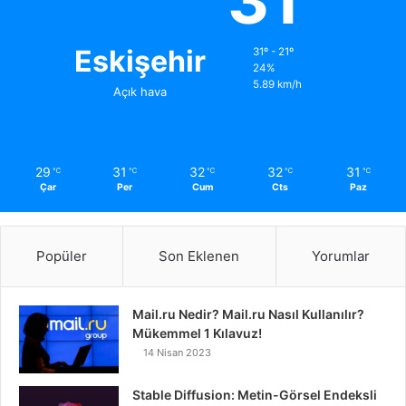
31
Eskişehir
31º - 21º
24%
5.89 km/h
Açık hava
29
31
32
32
31
℃
℃
℃
℃
℃
Çar
Per
Cum
Cts
Paz
Popüler
Son Eklenen
Yorumlar
Mail.ru Nedir? Mail.ru Nasıl Kullanılır?
Mükemmel 1 Kılavuz!
14 Nisan 2023
Stable Diffusion: Metin-Görsel Endeksli