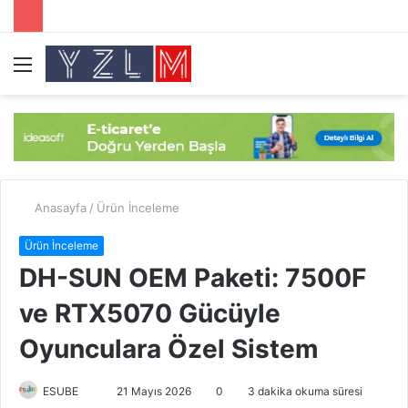
Menü
A
y
...
Anasayfa
/
Ürün İnceleme
Ürün İnceleme
DH-SUN OEM Paketi: 7500F
ve RTX5070 Gücüyle
Oyunculara Özel Sistem
ESUBE
B
21 Mayıs 2026
0
3 dakika okuma süresi