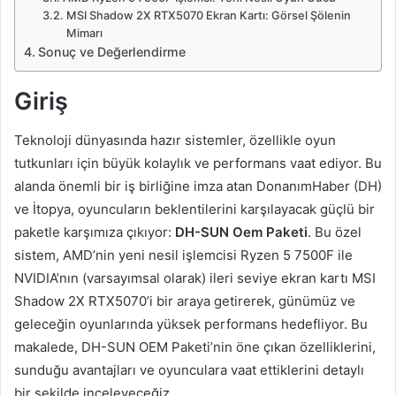
MSI Shadow 2X RTX5070 Ekran Kartı: Görsel Şölenin
Mimarı
Sonuç ve Değerlendirme
Giriş
Teknoloji dünyasında hazır sistemler, özellikle oyun
tutkunları için büyük kolaylık ve performans vaat ediyor. Bu
alanda önemli bir iş birliğine imza atan DonanımHaber (DH)
ve İtopya, oyuncuların beklentilerini karşılayacak güçlü bir
paketle karşımıza çıkıyor:
DH-SUN Oem Paketi
. Bu özel
sistem, AMD’nin yeni nesil işlemcisi Ryzen 5 7500F ile
NVIDIA’nın (varsayımsal olarak) ileri seviye ekran kartı MSI
Shadow 2X RTX5070’i bir araya getirerek, günümüz ve
geleceğin oyunlarında yüksek performans hedefliyor. Bu
makalede, DH-SUN OEM Paketi’nin öne çıkan özelliklerini,
sunduğu avantajları ve oyunculara vaat ettiklerini detaylı
bir şekilde inceleyeceğiz.