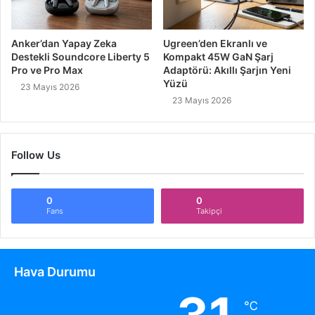
Anker’dan Yapay Zeka
Ugreen’den Ekranlı ve
Destekli Soundcore Liberty 5
Kompakt 45W GaN Şarj
Pro ve Pro Max
Adaptörü: Akıllı Şarjın Yeni
Yüzü
23 Mayıs 2026
23 Mayıs 2026
Follow Us
0
0
Fans
Takipçi
Hava Durumu
℃