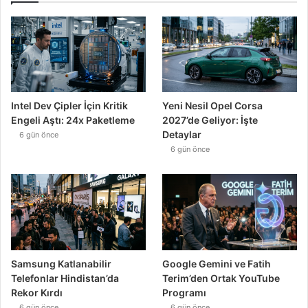
Intel Dev Çipler İçin Kritik
Yeni Nesil Opel Corsa
Engeli Aştı: 24x Paketleme
2027’de Geliyor: İşte
Detaylar
6 gün önce
6 gün önce
Samsung Katlanabilir
Google Gemini ve Fatih
Telefonlar Hindistan’da
Terim’den Ortak YouTube
Rekor Kırdı
Programı
6 gün önce
6 gün önce