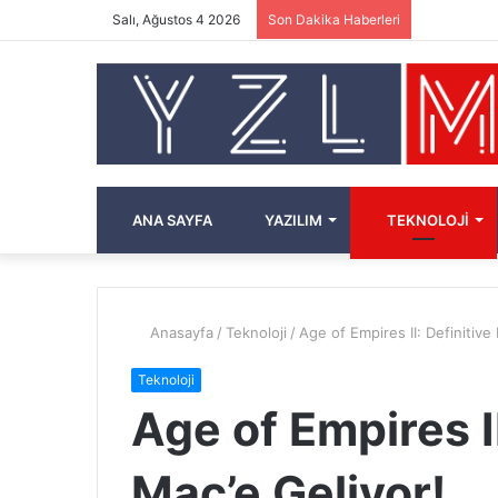
Salı, Ağustos 4 2026
Son Dakika Haberleri
ANA SAYFA
YAZILIM
TEKNOLOJI
Anasayfa
/
Teknoloji
/
Age of Empires II: Definitive
Teknoloji
Age of Empires II
Mac’e Geliyor!