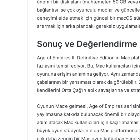
önemli bir disk alanı (muhtemelen 50 GB veya ü
bağlantısı ise çok oyunculu modlar ve güncellem
deneyimi elde etmek için güncel bir macOS sü
artırmak için arka plandaki gereksiz uygulamalar
Sonuç ve Değerlendirme
Age of Empires II: Definitive Edition’ın Mac p
fazlasını temsil ediyor. Bu, Mac kullanıcıları içi
oyununa erişim anlamına geliyor. Aynı zaman
çabalarının bir yansıması olarak da görülebilir.
kendilerini Orta Çağ’ın epik savaşlarına ve strat
Oyunun Mac’e gelmesi, Age of Empires serisin
yayılmasına katkıda bulunacak önemli bir olay
adım atacak Mac kullanıcıları için kaçırılmamas
büyük oyun stüdyolarının da Mac platformuna d
çok daha zengin bir Mac oyun kütüphanesine s