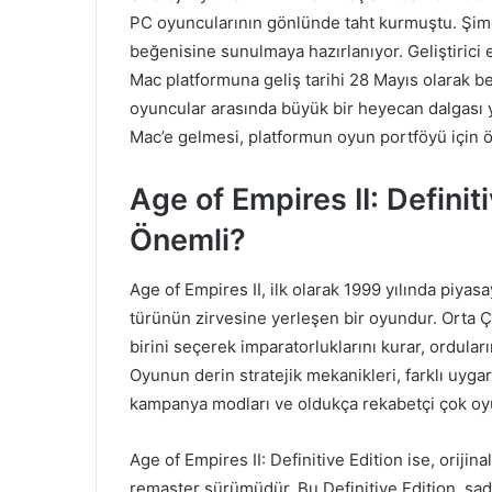
PC oyuncularının gönlünde taht kurmuştu. Şimdi
beğenisine sunulmaya hazırlanıyor. Geliştirici
Mac platformuna geliş tarihi 28 Mayıs olarak be
oyuncular arasında büyük bir heyecan dalgası yar
Mac’e gelmesi, platformun oyun portföyü için ö
Age of Empires II: Defini
Önemli?
Age of Empires II, ilk olarak 1999 yılında piya
türünün zirvesine yerleşen bir oyundur. Orta Ç
birini seçerek imparatorluklarını kurar, ordular
Oyunun derin stratejik mekanikleri, farklı uygar
kampanya modları ve oldukça rekabetçi çok oyu
Age of Empires II: Definitive Edition ise, orij
remaster sürümüdür. Bu Definitive Edition, sade