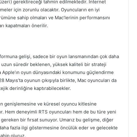
zeri) gerektireceği tahmin edilmektedir. İnternet
eler için zorunlu olacaktır. Oyuncuların en iyi
rümüne sahip olmaları ve Mac’lerinin performansını
ı kapatmaları önerilir.
latformuna gelişi, sadece bir oyun lansmanından çok daha
n uzun süredir beklenen, yüksek kaliteli bir strateji
da Apple’ın oyun dünyasındaki konumunu güçlendirme
 28 Mayıs’ta oyunun çıkışıyla birlikte, Mac oyuncuları da
ejik derinliğine kaptırabilecekler.
in genişlemesine ve küresel oyuncu kitlesine
dır. Hem deneyimli RTS oyuncuları hem de bu türe yeni
ı gereken bir fırsat sunuyor. Umarız bu gelişme, diğer
aha fazla ilgi göstermesine öncülük eder ve gelecekte
ahip oluruz.