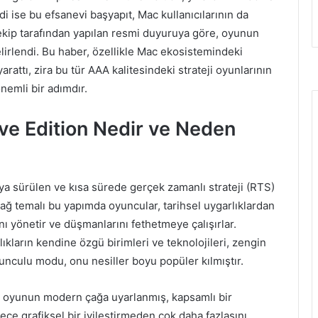
 ise bu efsanevi başyapıt, Mac kullanıcılarının da
 ekip tarafından yapılan resmi duyuruya göre, oyunun
lirlendi. Bu haber, özellikle Mac ekosistemindeki
attı, zira bu tür AAA kalitesindeki strateji oyunlarının
nemli bir adımdır.
tive Edition Nedir ve Neden
saya sürülen ve kısa sürede gerçek zamanlı strateji (RTS)
ağ temalı bu yapımda oyuncular, tarihsel uygarlıklardan
ını yönetir ve düşmanlarını fethetmeye çalışırlar.
lıkların kendine özgü birimleri ve teknolojileri, zengin
nculu modu, onu nesiller boyu popüler kılmıştır.
inal oyunun modern çağa uyarlanmış, kapsamlı bir
ce grafiksel bir iyileştirmeden çok daha fazlasını