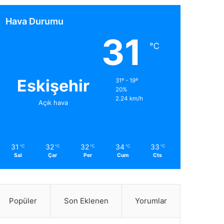
Hava Durumu
31
℃
Eskişehir
31º - 19º
20%
2.24 km/h
Açık hava
31
32
32
34
33
℃
℃
℃
℃
℃
Sal
Çar
Per
Cum
Cts
Popüler
Son Eklenen
Yorumlar