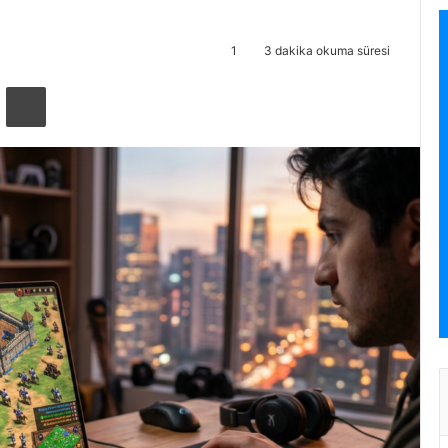
1
3 dakika okuma süresi
ta ile paylaş
Yazdır