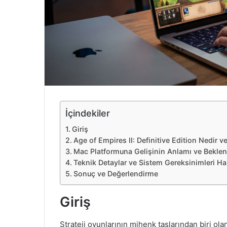
e
k
İçindekiler
Giriş
Age of Empires II: Definitive Edition Nedir 
Mac Platformuna Gelişinin Anlamı ve Beklent
Teknik Detaylar ve Sistem Gereksinimleri H
Sonuç ve Değerlendirme
Giriş
Strateji oyunlarının mihenk taşlarından biri ola