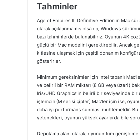
Tahminler
Age of Empires II: Definitive Edition’ın Mac sü
olarak açıklanmamış olsa da, Windows sürümü
bazı tahminlerde bulunabiliriz. Oyunun 4K çöz
güçlü bir Mac modelini gerektirebilir. Ancak gel
kitlesine ulaşmak için çeşitli donanım konfigü
gösterirler.
Minimum gereksinimler için Intel tabanlı Mac’ler
ve belirli bir RAM miktarı (8 GB veya üzeri) bek
Iris/UHD Graphics’in belirli bir seviyesinde bir
işlemcili (M serisi çipler) Mac’ler için ise, o
daha iyi performans sunması muhtemeldir. Bu 
yetenekleri, oyunun yüksek ayarlarda bile sorun
Depolama alanı olarak, oyunun tüm genişleme pa