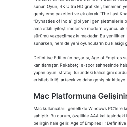
sunar. Oyun, 4K Ultra HD grafikler, tamamen yen
genişleme paketleri ve ek olarak “The Last Kha
“Dynasties of India” gibi yeni genişletmelerle b
ama etkili iyileştirmeler ve modern oyunculuk
sürümü vazgeçilmez kılmaktadır. Bu yenilikler,
sunarken, hem de yeni oyuncuların bu klasiği g
Definitive Edition’ın başarısı, Age of Empires 
kanıtlamıştır. Rekabetçi e-spor sahnesinde hala
yapan oyun, strateji türündeki kalıcılığını sür
erişilebilirliği artacak ve daha geniş bir kitley
Mac Platformuna Gelişinin
Mac kullanıcıları, genellikle Windows PC’lere k
sahiptir. Bu durum, özellikle AAA kalitesindek
belirgin hale gelir. Age of Empires II: Definitive