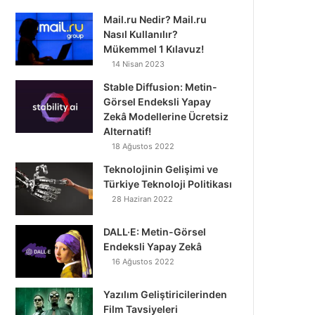
Mail.ru Nedir? Mail.ru
Nasıl Kullanılır?
Mükemmel 1 Kılavuz!
14 Nisan 2023
Stable Diffusion: Metin-
Görsel Endeksli Yapay
Zekâ Modellerine Ücretsiz
Alternatif!
18 Ağustos 2022
Teknolojinin Gelişimi ve
Türkiye Teknoloji Politikası
28 Haziran 2022
DALL·E: Metin-Görsel
Endeksli Yapay Zekâ
16 Ağustos 2022
Yazılım Geliştiricilerinden
Film Tavsiyeleri