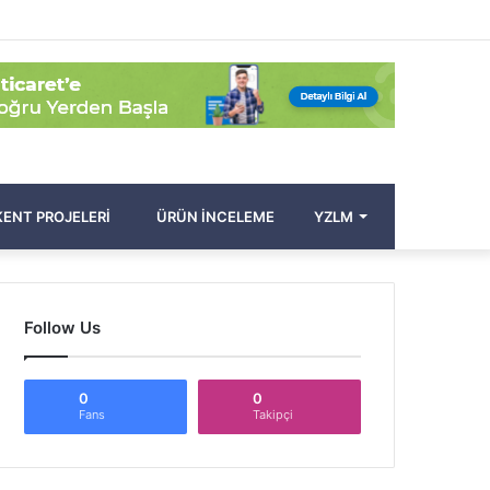
Facebook
Twitter
Pinterest
YouTube
Instagram
Kayıt
Rastgele
Kenar
Arama
Ol
Makale
Bölmesi
yap
...
ENT PROJELERI
ÜRÜN İNCELEME
YZLM
Follow Us
0
0
Fans
Takipçi