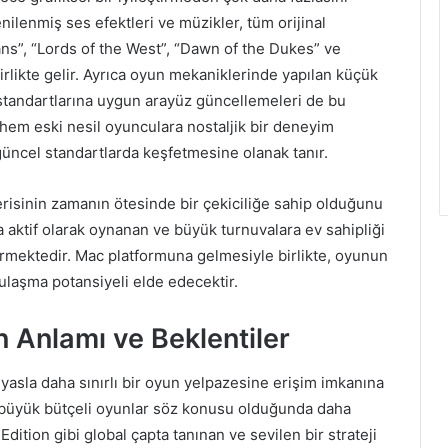
ilenmiş ses efektleri ve müzikler, tüm orijinal
ns”, “Lords of the West”, “Dawn of the Dukes” ve
irlikte gelir. Ayrıca oyun mekaniklerinde yapılan küçük
 standartlarına uygun arayüz güncellemeleri de bu
 hem eski nesil oyunculara nostaljik bir deneyim
üncel standartlarda keşfetmesine olanak tanır.
serisinin zamanın ötesinde bir çekiciliğe sahip olduğunu
 aktif olarak oynanan ve büyük turnuvalara ev sahipliği
dürmektedir. Mac platformuna gelmesiyle birlikte, oyunun
e ulaşma potansiyeli elde edecektir.
 Anlamı ve Beklentiler
ıyasla daha sınırlı bir oyun yelpazesine erişim imkanına
i büyük bütçeli oyunlar söz konusu olduğunda daha
 Edition gibi global çapta tanınan ve sevilen bir strateji